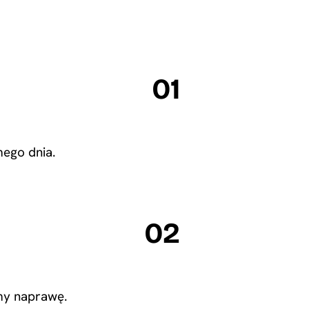
01
ego dnia.
02
emy naprawę.