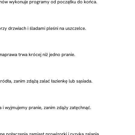
znów wykonuje programy od początku do końca.
y drzwiach i śladami pleśni na uszczelce.
prawa trwa krócej niż jedno pranie.
ódła, zanim zdążą zalać łazienkę lub sąsiada.
 i wyjmujemy pranie, zanim zdąży zatęchnąć.
ołączenia zamiast prowizorki i ryzyka zalania.