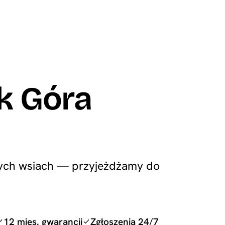
k Góra
znych wsiach — przyjeżdżamy do
12 mies. gwarancji
Zgłoszenia 24/7