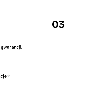
03
 gwarancji.
acje