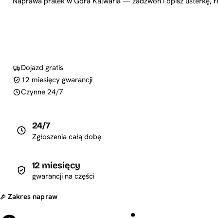
Naprawa pralek w Góra Kalwaria — zadzwoń i opisz usterkę, r
Dojazd gratis
12 miesięcy gwarancji
Czynne 24/7
24/7
Zgłoszenia całą dobę
12 miesięcy
gwarancji na części
Zakres napraw