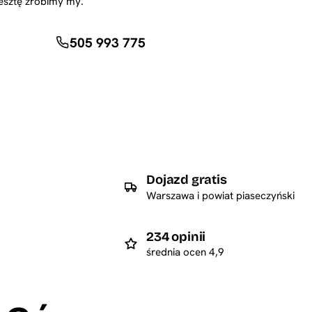
esztę zrobimy my.
505 993 775
Dojazd gratis
Warszawa i powiat piaseczyński
234 opinii
średnia ocen 4,9