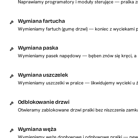
Naprawiamy programatory i moduły sterujące — pralka 
Wymiana fartucha
Wymieniamy fartuch (gumę drzwi) — koniec z wyciekami prz
Wymiana paska
Wymieniamy pasek napędowy — bęben znów się kręci, a na
Wymiana uszczelek
Wymieniamy uszczelki w pralce — likwidujemy wycieki u źr
Odblokowanie drzwi
Otwieramy zablokowane drzwi pralki bez niszczenia zamka
Wymiana węża
Wymieniamy węże dopływowe i odpływowe pralki — pewne p