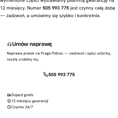
wymienione części wystawiamy pisemną gwarancję na
12 miesięcy. Numer
505 993 775
jest czynny całą dobę
— zadzwoń, a umówimy się szybko i konkretnie.
Umów naprawę
Naprawa pralek na Praga-Północ — zadzwoń i opisz usterkę,
resztę zrobimy my.
505 993 775
Dojazd gratis
12 miesięcy gwarancji
Czynne 24/7